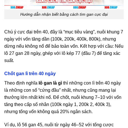
Hướng dẫn nhận biết bằng cách tìm gan cực đại
Chú ý cực đại trên 40, đây là “mục tiêu vàng”, nuôi khung 7
ngày với vốn tăng dần (100k, 200k, 400k, 800k), nhưng
dừng nếu không nổ để bảo toàn vốn. Kết hợp với cầu: Nếu
lô 27 gan 28 ngày, ghép với lô kép 77 (đầu 7) để tăng xác
suất.
Chốt gan lì trên 40 ngày
Theo định nghĩa
lô gan là gì
thì những con lì trên 40 ngày
là những con số “cứng đầu” nhất, nhưng cũng mang lại
thưởng lớn nhất khi nổ. Để chốt, nuôi khung 7–10 với vốn
tăng theo cấp số nhân (100k ngày 1, 200k 2, 400k 3),
nhưng tổng vốn không quá 20% ngân sách.
Ví dụ, lô 56 gan 45, nuôi từ ngày 46–52 với tổng cược