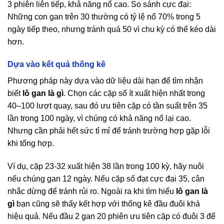
3 phiên liên tiếp, khả năng nổ cao. So sánh cực đại:
Những con gan trên 30 thường có tỷ lệ nổ 70% trong 5
ngày tiếp theo, nhưng tránh quá 50 vì chu kỳ có thể kéo dài
hơn.
Dựa vào kết quả thống kê
Phương pháp này dựa vào dữ liệu dài hạn để tìm nhận
biết
lô gan là gì
. Chọn các cặp số ít xuất hiện nhất trong
40–100 lượt quay, sau đó ưu tiên cặp có tần suất trên 35
lần trong 100 ngày, vì chúng có khả năng nổ lại cao.
Nhưng cần phải hết sức tỉ mỉ để tránh trường hợp gặp lỗi
khi tổng hợp.
Ví dụ, cặp 23-32 xuất hiện 38 lần trong 100 kỳ, hãy nuôi
nếu chúng gan 12 ngày. Nếu cặp số đạt cực đại 35, cân
nhắc dừng để tránh rủi ro. Ngoài ra khi tìm hiểu
lô gan là
gì
bạn cũng sẽ thấy kết hợp với thống kê đầu đuôi khá
hiệu quả. Nếu đầu 2 gan 20 phiên ưu tiên cặp có đuôi 3 để