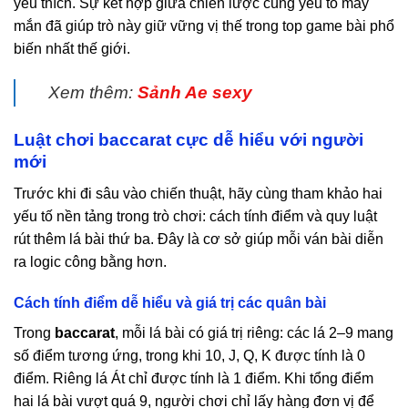
yêu thích. Sự kết hợp giữa chiến lược cùng yếu tố may
mắn đã giúp trò này giữ vững vị thế trong top game bài phổ
biến nhất thế giới.
Xem thêm:
Sảnh Ae sexy
Luật chơi baccarat cực dễ hiểu với người
mới
Trước khi đi sâu vào chiến thuật, hãy cùng tham khảo hai
yếu tố nền tảng trong trò chơi: cách tính điểm và quy luật
rút thêm lá bài thứ ba. Đây là cơ sở giúp mỗi ván bài diễn
ra logic công bằng hơn.
Cách tính điểm dễ hiểu và giá trị các quân bài
Trong
baccarat
, mỗi lá bài có giá trị riêng: các lá 2–9 mang
số điểm tương ứng, trong khi 10, J, Q, K được tính là 0
điểm. Riêng lá Át chỉ được tính là 1 điểm. Khi tổng điểm
hai lá bài vượt quá 9, người chơi chỉ lấy hàng đơn vị để