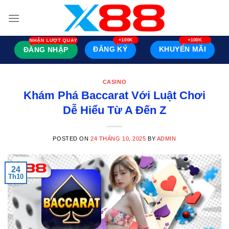
Skip
to
content
ĐĂNG KÝ
KHUYẾN MÃI
ĐĂNG NHẬP
CASINO
Khám Phá Baccarat Với Luật Chơi
Dễ Hiểu Từ A Đến Z
POSTED ON
24 THÁNG 10, 2025
BY
ADMIN
24
Th10