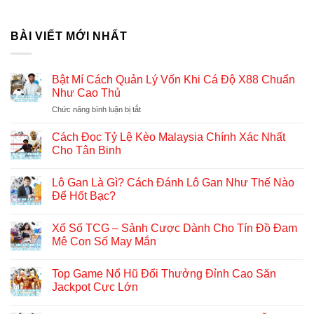
BÀI VIẾT MỚI NHẤT
Bật Mí Cách Quản Lý Vốn Khi Cá Độ X88 Chuẩn
Như Cao Thủ
ở
Chức năng bình luận bị tắt
Bật
Mí
Cách Đọc Tỷ Lệ Kèo Malaysia Chính Xác Nhất
Cách
Cho Tân Binh
Quản
Lý
Vốn
Lô Gan Là Gì? Cách Đánh Lô Gan Như Thế Nào
Khi
Để Hốt Bạc?
Cá
Độ
Xổ Số TCG – Sảnh Cược Dành Cho Tín Đồ Đam
X88
Mê Con Số May Mắn
Chuẩn
Như
Cao
Top Game Nổ Hũ Đổi Thưởng Đỉnh Cao Săn
Thủ
Jackpot Cực Lớn