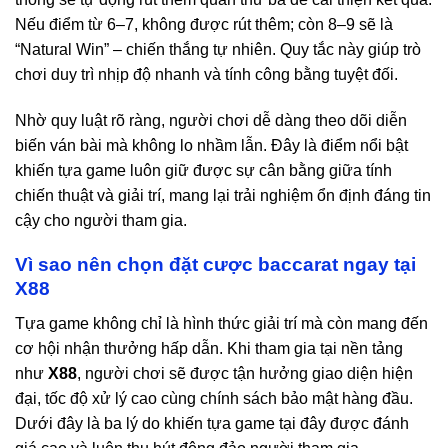
Nếu điểm từ 6–7, không được rút thêm; còn 8–9 sẽ là
“Natural Win” – chiến thắng tự nhiên. Quy tắc này giúp trò
chơi duy trì nhịp độ nhanh và tính công bằng tuyệt đối.
Nhờ quy luật rõ ràng, người chơi dễ dàng theo dõi diễn
biến ván bài mà không lo nhầm lẫn. Đây là điểm nổi bật
khiến tựa game luôn giữ được sự cân bằng giữa tính
chiến thuật và giải trí, mang lại trải nghiệm ổn định đáng tin
cậy cho người tham gia.
Vì sao nên chọn đặt cược baccarat ngay tại
X88
Tựa game không chỉ là hình thức giải trí mà còn mang đến
cơ hội nhận thưởng hấp dẫn. Khi tham gia tại nền tảng
như
X88
, người chơi sẽ được tận hưởng giao diện hiện
đại, tốc độ xử lý cao cùng chính sách bảo mật hàng đầu.
Dưới đây là ba lý do khiến tựa game tại đây được đánh