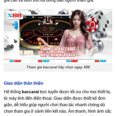
giá cao và luôn thu hút đông đảo người tham gia.
Tham gia baccarat hãy chọn ngay X88
Giao diện thân thiện
Hệ thống
baccarat
trực tuyến được tối ưu cho mọi thiết bị,
từ máy tính đến điện thoại. Giao diện được thiết kế đơn
giản, dễ hiểu giúp người chơi thao tác nhanh chóng dù
chọn tham gia ở sảnh liên kết nào. Âm thanh, hình ảnh sắc