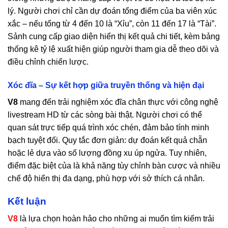
lý. Người chơi chỉ cần dự đoán tổng điểm của ba viên xúc
xắc – nếu tổng từ 4 đến 10 là “Xỉu”, còn 11 đến 17 là “Tài”.
Sảnh cung cấp giao diện hiển thị kết quả chi tiết, kèm bảng
thống kê tỷ lệ xuất hiện giúp người tham gia dễ theo dõi và
điều chỉnh chiến lược.
Xóc đĩa – Sự kết hợp giữa truyền thống và hiện đại
V8
mang đến trải nghiệm xóc đĩa chân thực với công nghệ
livestream HD từ các sòng bài thật. Người chơi có thể
quan sát trực tiếp quá trình xóc chén, đảm bảo tính minh
bạch tuyệt đối. Quy tắc đơn giản: dự đoán kết quả chẵn
hoặc lẻ dựa vào số lượng đồng xu úp ngửa. Tuy nhiên,
điểm đặc biệt của là khả năng tùy chỉnh bàn cược và nhiều
chế độ hiển thị đa dạng, phù hợp với sở thích cá nhân.
Kết luận
V8
là lựa chọn hoàn hảo cho những ai muốn tìm kiếm trải