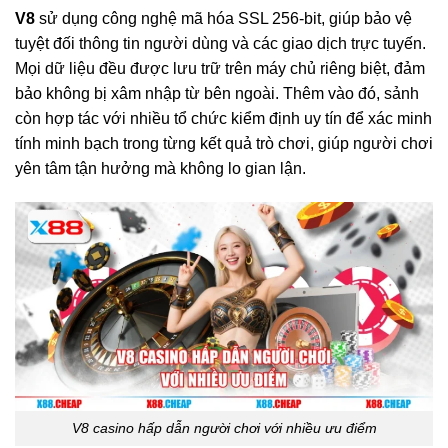
V8
sử dụng công nghệ mã hóa SSL 256-bit, giúp bảo vệ
tuyệt đối thông tin người dùng và các giao dịch trực tuyến.
Mọi dữ liệu đều được lưu trữ trên máy chủ riêng biệt, đảm
bảo không bị xâm nhập từ bên ngoài. Thêm vào đó, sảnh
còn hợp tác với nhiều tổ chức kiểm định uy tín để xác minh
tính minh bạch trong từng kết quả trò chơi, giúp người chơi
yên tâm tận hưởng mà không lo gian lận.
V8 casino hấp dẫn người chơi với nhiều ưu điểm