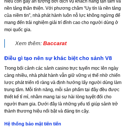
hiệu còn gây ấn tượng bởi dịch vụ khách hàng tận tâm và
nền tảng thân thiện. Với phương châm “Uy tín là nền tảng
của niềm tin”, nhà phát hành luôn nỗ lực không ngừng để
mang đến trải nghiệm giải trí đỉnh cao cho người dùng ở
mọi quốc gia.
Xem thêm:
Baccarat
Điều gì tạo nên sự khác biệt cho sảnh V8
Trong bối cảnh các sảnh casino trực tuyến mọc lên ngày
càng nhiều, nhà phát hành vẫn giữ vững vị thế nhờ chiến
lược phát triển rõ ràng và định hướng lấy người dùng làm
trung tâm. Mỗi tính năng, mỗi sản phẩm tại đây đều được
thiết kế tỉ mỉ, nhằm mang lại sự hài lòng tuyệt đối cho
người tham gia. Dưới đây là những yếu tố giúp sảnh trở
thành thương hiệu nổi bật và đáng tin cậy.
Hệ thống bảo mật tiên tiến