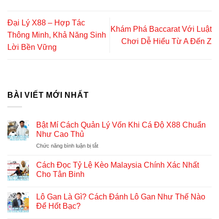
Đại Lý X88 – Hợp Tác
Khám Phá Baccarat Với Luật
Thông Minh, Khả Năng Sinh
Chơi Dễ Hiểu Từ A Đến Z
Lời Bền Vững
BÀI VIẾT MỚI NHẤT
Bật Mí Cách Quản Lý Vốn Khi Cá Độ X88 Chuẩn
Như Cao Thủ
ở
Chức năng bình luận bị tắt
Bật
Mí
Cách Đọc Tỷ Lệ Kèo Malaysia Chính Xác Nhất
Cách
Cho Tân Binh
Quản
Lý
Vốn
Lô Gan Là Gì? Cách Đánh Lô Gan Như Thế Nào
Khi
Để Hốt Bạc?
Cá