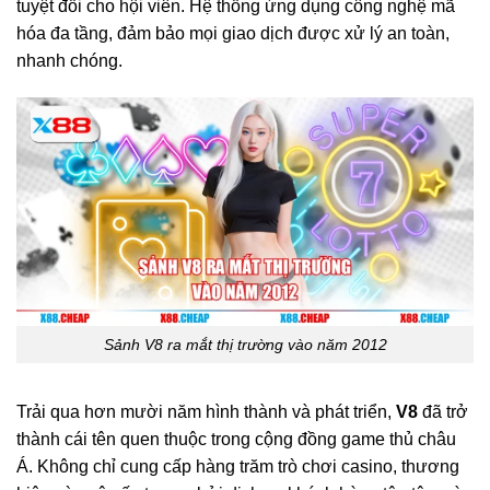
tuyệt đối cho hội viên. Hệ thống ứng dụng công nghệ mã
hóa đa tầng, đảm bảo mọi giao dịch được xử lý an toàn,
nhanh chóng.
Sảnh V8 ra mắt thị trường vào năm 2012
Trải qua hơn mười năm hình thành và phát triển,
V8
đã trở
thành cái tên quen thuộc trong cộng đồng game thủ châu
Á. Không chỉ cung cấp hàng trăm trò chơi casino, thương