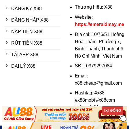
Thương hiệu: X88
ĐĂNG KÝ X88
Website:
ĐĂNG NHẬP X88
https://emeraldmay.me
NẠP TIỀN X88
Địa chỉ: 10/76/51 Hoàng
Hoa Thám, Phường 7,
RÚT TIỀN X88
Bình Thạnh, Thành phố
TẢI APP X88
Hồ Chí Minh, Việt Nam
SĐT: 0379297084
ĐẠI LÝ X88
Email:
x88.cheap@gmail.com
Hashtag: #x88
#x88mobi #x88com
#nhacaix88
[X] ĐÓNG